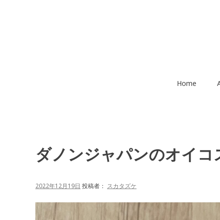
コ
ン
テ
ン
ツ
へ
移
Home
動
ダノンジャパンのオイコ
2022年12月19日
投稿者：
スカタズケ