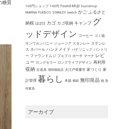
の糖質
Found MUJI
100円ショップ
100均
foundmuji
かご
ふるさと
MARNA
PUEBCO
STANLEY
switch
グ
カゴ
納税
キャンプ
カゴ収納
ほぼ日
ッドデザイン
コーヒー
ゴミ箱
ステンレ
サンワカンパニー
ジョージア
スタンレー
ハンドメイド
ス
ネパール
パントリ
パナソニック
レビ
ファウンドムジ
ー
ポーチ
プエブコ
マーナ
ュー
再利用
ロングライフデザイン
ロングセラー
収納
家づくり
家
古道具
大江戸骨董市
増田桐箱店
暮らし
無印良品
計管理
木箱
桐箱
猫
造
作家具
アーカイブ