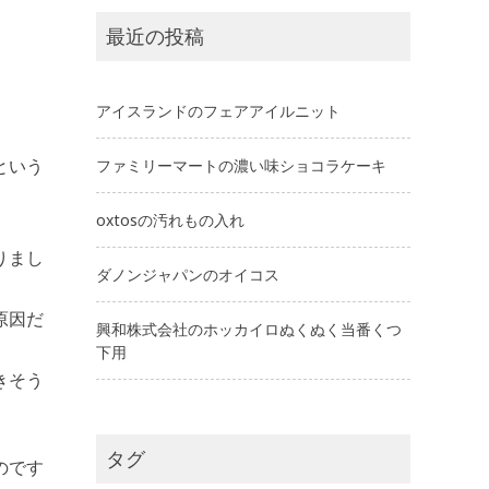
最近の投稿
アイスランドのフェアアイルニット
という
ファミリーマートの濃い味ショコラケーキ
oxtosの汚れもの入れ
りまし
ダノンジャパンのオイコス
原因だ
興和株式会社のホッカイロぬくぬく当番くつ
下用
きそう
タグ
のです