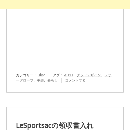
カテゴリー：
Blog
タグ：
ALPO
、
グッドデザイン
、
レザ
『ALPO
ーグローブ
、
手袋
、
暮らし
コメントする
の
レ
ザ
ー
グ
ロ
ー
ブ』
LeSportsacの領収書入れ
に