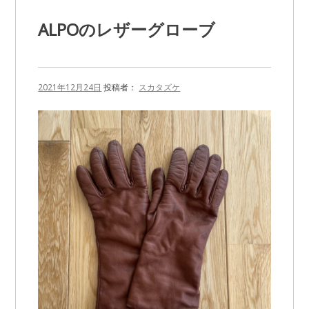
式
会
ALPOのレザーグローブ
社
の
国
産
丸
2021年12月24日
投稿者：
スカタズケ
大
豆
納
豆』
に