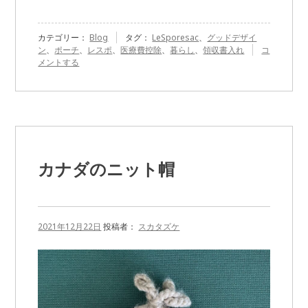
カテゴリー：
Blog
タグ：
LeSporesac
、
グッドデザイ
『LeSports
ン
、
ポーチ
、
レスポ
、
医療費控除
、
暮らし
、
領収書入れ
コ
の
メントする
領
収
書
入
れ』
に
カナダのニット帽
2021年12月22日
投稿者：
スカタズケ