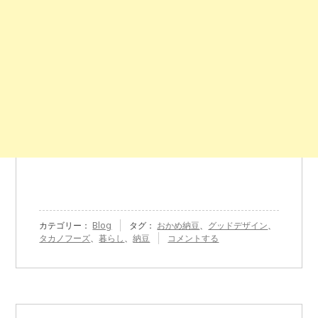
カテゴリー：
Blog
タグ：
おかめ納豆
、
グッドデザイン
、
『タ
タカノフーズ
、
暮らし
、
納豆
コメントする
カ
ノ
フ
ー
ズ
株