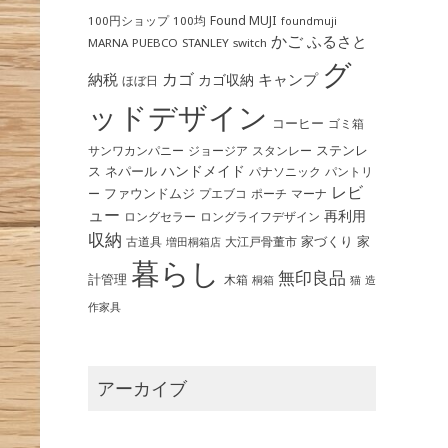
Found MUJI
100円ショップ
100均
foundmuji
かご
ふるさと
MARNA
PUEBCO
STANLEY
switch
グ
カゴ
納税
キャンプ
カゴ収納
ほぼ日
ッドデザイン
コーヒー
ゴミ箱
ステンレ
サンワカンパニー
ジョージア
スタンレー
ハンドメイド
ス
ネパール
パントリ
パナソニック
レビ
ファウンドムジ
ー
ポーチ
プエブコ
マーナ
ュー
再利用
ロングライフデザイン
ロングセラー
収納
家づくり
家
古道具
大江戸骨董市
増田桐箱店
暮らし
無印良品
計管理
木箱
桐箱
猫
造
作家具
アーカイブ