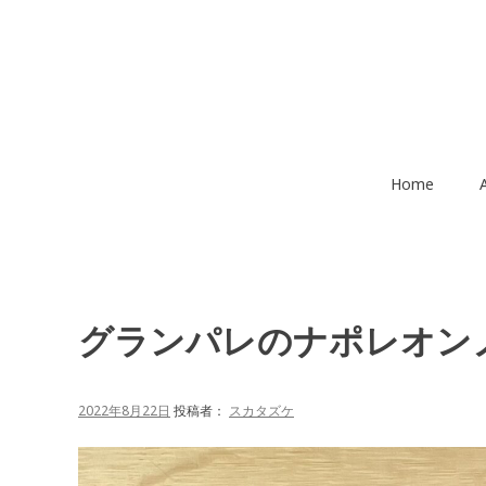
コ
ン
テ
ン
ツ
へ
移
Home
動
グランパレのナポレオン
2022年8月22日
投稿者：
スカタズケ