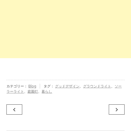
カテゴリー：
Blog
タグ：
グッドデザイン
、
グラウンドライト
、
ソー
ラーライト
、
庭園灯
、
暮らし
投
navigate_before
navigate_next
稿
ナ