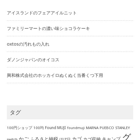
アイスランドのフェアアイルニット
ファミリーマートの濃い味ショコラケーキ
oxtosの汚れもの入れ
ダノンジャパンのオイコス
興和株式会社のホッカイロぬくぬく当番くつ下用
タグ
Found MUJI
100円ショップ
100均
MARNA
PUEBCO
STANLEY
foundmuji
グ
かご
カゴ
ふるさと納税
キャンプ
カゴ収納
ほぼ日
switch