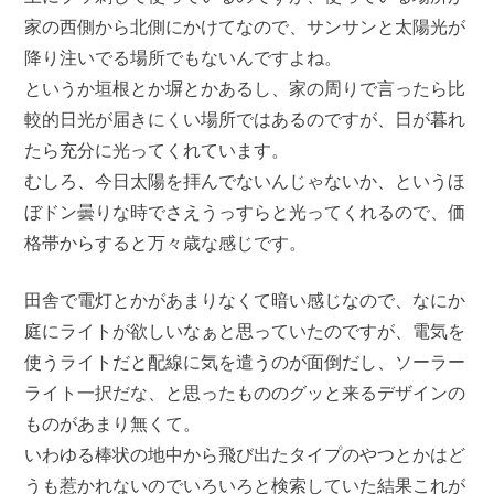
家の西側から北側にかけてなので、サンサンと太陽光が
降り注いでる場所でもないんですよね。
というか垣根とか塀とかあるし、家の周りで言ったら比
較的日光が届きにくい場所ではあるのですが、日が暮れ
たら充分に光ってくれています。
むしろ、今日太陽を拝んでないんじゃないか、というほ
ぼドン曇りな時でさえうっすらと光ってくれるので、価
格帯からすると万々歳な感じです。
田舎で電灯とかがあまりなくて暗い感じなので、なにか
庭にライトが欲しいなぁと思っていたのですが、電気を
使うライトだと配線に気を遣うのが面倒だし、ソーラー
ライト一択だな、と思ったもののグッと来るデザインの
ものがあまり無くて。
いわゆる棒状の地中から飛び出たタイプのやつとかはど
うも惹かれないのでいろいろと検索していた結果これが