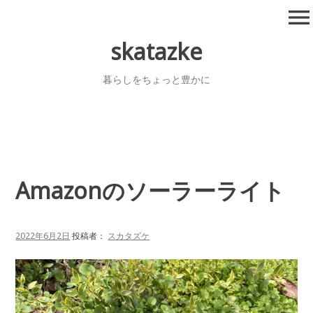
コ
menu
ン
テ
skatazke
ン
ツ
暮らしをちょっと豊かに
へ
移
動
Amazonのソーラーライト
2022年6月2日
投稿者：
スカタズケ