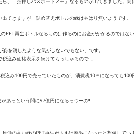
たら、「箔押しパスポートメモ」なるものが出てきました。関
い出てきますが、詰め替えボトルの緑はやはり無いようです。
色のPET再生ボトルなるものは作るのにお金がかかるのではな
ルが姿を消したような気がしないでもない、です。
で税込み価格表示を続けてらっしゃるので…、
！
込み100円で売っていたものが、消費税10％になっても100
があっという間に97億円になるっつーの!!
ん原価の高い緑のPET再生ボトルは廃盤になったと想像してい