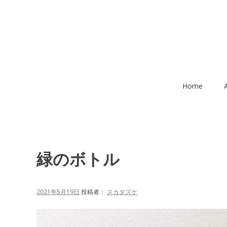
コ
ン
テ
ン
ツ
へ
移
Home
動
緑のボトル
2021年5月19日
投稿者：
スカタズケ