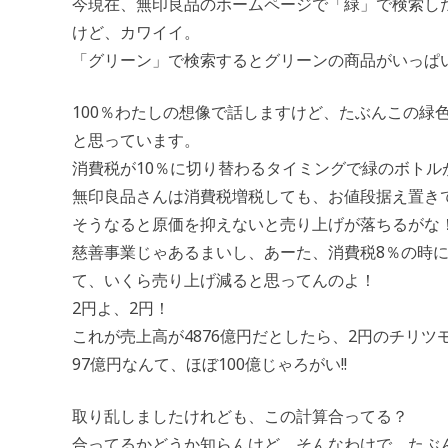
今現在、無印良品のホームページで「緑」で検索し
けど、カワイイ。
「グリーン」で検索するとグリーンの商品がいっぱ
100％わたしの想像で話しますけど、たぶんこの緑
と思っています。
消費税が10％に切り替わるタイミングで緑のボト
無印良品さんは消費税増税しても、お値段据え置き
そうなると原価を抑えないと売り上げが落ちるがな
慈善事業じゃあるまいし、あーた、消費税8％の時に税
て、いくら売り上げ減ると思ってんのよ！
2円よ、2円！
これが売上高が4876億円だとしたら、2円のチリツモ
97億円なんて、ほぼ100億じゃろがい!!
取り乱しましたけれども、この計算合ってる？
合ってるかどうか知らんけど、そんなわけで、たぶ