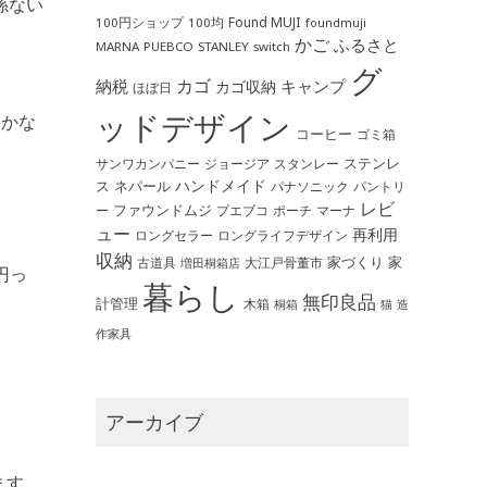
係ない
Found MUJI
100円ショップ
100均
foundmuji
かご
ふるさと
MARNA
PUEBCO
STANLEY
switch
グ
カゴ
納税
キャンプ
カゴ収納
ほぼ日
ッドデザイン
いかな
コーヒー
ゴミ箱
ステンレ
サンワカンパニー
ジョージア
スタンレー
ハンドメイド
ス
ネパール
パントリ
パナソニック
レビ
ファウンドムジ
ー
ポーチ
プエブコ
マーナ
ュー
再利用
ロングライフデザイン
ロングセラー
収納
家づくり
家
古道具
大江戸骨董市
増田桐箱店
円っ
暮らし
無印良品
計管理
木箱
桐箱
猫
造
作家具
アーカイブ
ます。