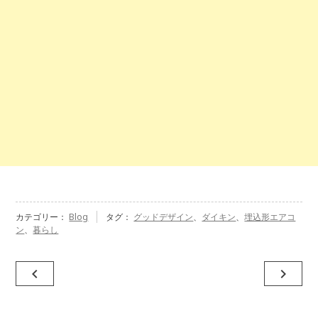
カテゴリー：
Blog
タグ：
グッドデザイン
、
ダイキン
、
埋込形エアコ
ン
、
暮らし
投
navigate_before
navigate_next
稿
ナ