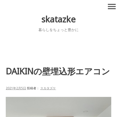
コ
menu
ン
テ
skatazke
ン
ツ
暮らしをちょっと豊かに
へ
移
動
DAIKINの壁埋込形エアコン
2021年2月5日
投稿者：
スカタズケ