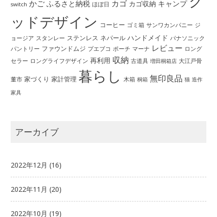
グ
かご
カゴ
ふるさと納税
キャンプ
カゴ収納
ほぼ日
switch
ッドデザイン
コーヒー
ゴミ箱
サンワカンパニー
ジ
ハンドメイド
ステンレス
ネパール
ョージア
スタンレー
パナソニック
レビュー
ファウンドムジ
パントリー
ポーチ
プエブコ
マーナ
ロング
収納
再利用
ロングライフデザイン
セラー
古道具
大江戸骨
増田桐箱店
暮らし
無印良品
家づくり
家計管理
董市
木箱
桐箱
猫
造作
家具
アーカイブ
2022年12月
(16)
2022年11月
(20)
2022年10月
(19)