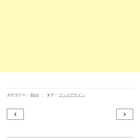
カテゴリー：
Blog
タグ：
グッドデザイン
投
navigate_before
navigate_next
稿
ナ