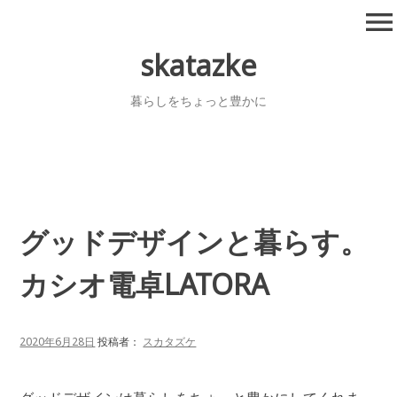
コ
menu
ン
テ
skatazke
ン
ツ
暮らしをちょっと豊かに
へ
移
動
グッドデザインと暮らす。
カシオ電卓LATORA
2020年6月28日
投稿者：
スカタズケ