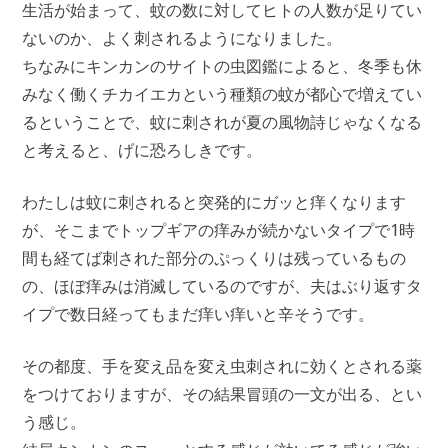
生活が始まって、蚊の数に対してヒトの人数が足りてい
ないのか、よく刺されるようになりました。
ちなみにキンカンのサイトの虫図鑑によると、冬季も休
みなく働くチカイエカという種類の蚊が都心で増えてい
るということで、蚊に刺されが夏の風物詩じゃなくなる
と考えると、げに恐ろしきです。
わたしは蚊に刺されると突発的にガッと痒くなります
が、そこまでトップギアの痒みが続かないタイプで1時
間も経てば刺された部分のぷっくりは残っているもの
の、ほぼ痒みは消滅しているのですが、夫はぶり返すタ
イプで数日経ってもまだ痒い痒いと辛そうです。
その都度、手を変え品を変え虫刺されに効くとされる薬
をつけておりますが、その結果冒頭の一文が出る、とい
う感じ。