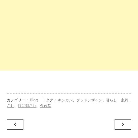
カテゴリー：
Blog
タグ：
キンカン
、
グッドデザイン
、
暮らし
、
虫刺
され
、
蚊に刺され
、
金冠堂
投
navigate_before
navigate_next
稿