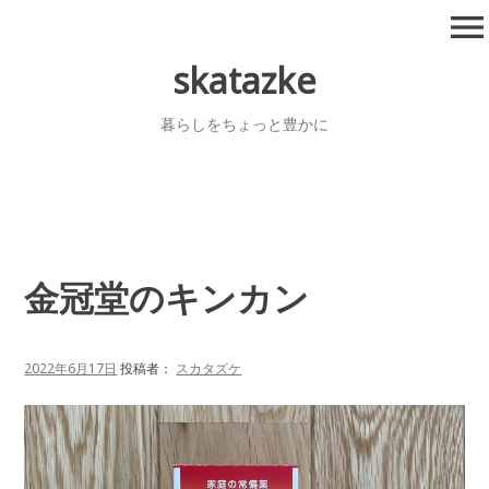
コ
menu
ン
テ
skatazke
ン
ツ
暮らしをちょっと豊かに
へ
移
動
金冠堂のキンカン
2022年6月17日
投稿者：
スカタズケ