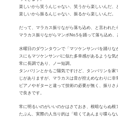
楽しいから笑うんじゃない、笑うから楽しいんだ、
楽しいから振るんじゃない、振るから楽しいんだ。
だって、マラカス振りながら落ち込め、と言われた
マラカス振りながらマンボNo.5を踊って落ち込め
水曜日のダウンタウンで「マツケンサンバを踊りな
スにもマツケンサンバに似た多幸感があるような気
常に長調であり、ノー短調。
タンバリンとかもご陽気ですけど、タンバリンを家
じがありますが、マラカスは音が控えめなわりに非
ピアノやギターと違って技術の必要が無く、振りさ
で良きです。
常に明るいのがいいのかはさておき、根暗ならぬ根
たぶん、実際の人当り的は「暗くてあんまり喋らな