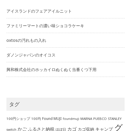
アイスランドのフェアアイルニット
ファミリーマートの濃い味ショコラケーキ
oxtosの汚れもの入れ
ダノンジャパンのオイコス
興和株式会社のホッカイロぬくぬく当番くつ下用
タグ
Found MUJI
100円ショップ
100均
MARNA
PUEBCO
STANLEY
foundmuji
グ
かご
カゴ
ふるさと納税
キャンプ
カゴ収納
ほぼ日
switch