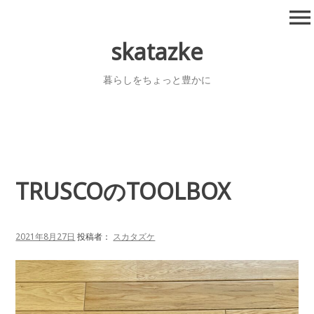
コ
menu
ン
テ
skatazke
ン
ツ
暮らしをちょっと豊かに
へ
移
動
TRUSCOのTOOLBOX
2021年8月27日
投稿者：
スカタズケ