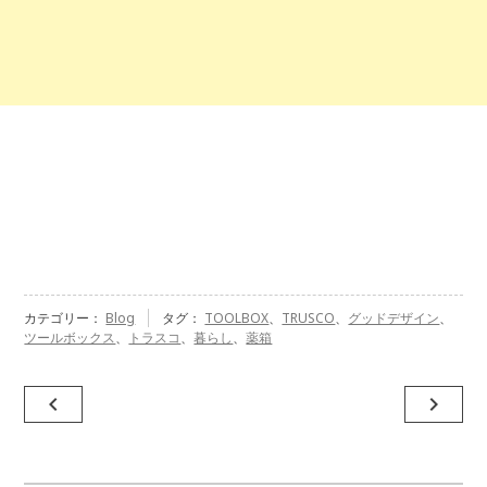
カテゴリー：
Blog
タグ：
TOOLBOX
、
TRUSCO
、
グッドデザイン
、
ツールボックス
、
トラスコ
、
暮らし
、
薬箱
投
navigate_before
navigate_next
稿
ナ