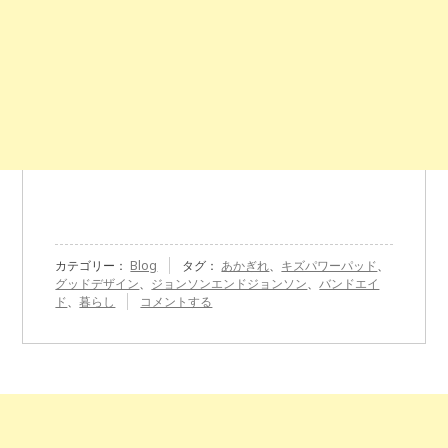
カテゴリー：
Blog
タグ：
あかぎれ
、
キズパワーパッド
、
グッドデザイン
、
ジョンソンエンドジョンソン
、
バンドエイ
『ジ
ド
、
暮らし
コメントする
ョ
ン
ソ
ン・
エ
ン
ド・
ジ