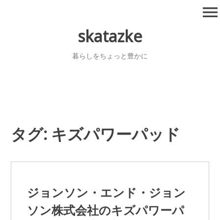
コ
menu
ン
テ
skatazke
ン
ツ
暮らしをちょっと豊かに
へ
移
動
タグ:
キズパワーパッド
ジョンソン・エンド・ジョン
ソン株式会社のキズパワーパ