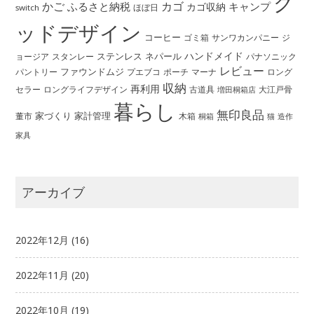
グ
かご
カゴ
ふるさと納税
キャンプ
カゴ収納
ほぼ日
switch
ッドデザイン
コーヒー
ゴミ箱
サンワカンパニー
ジ
ハンドメイド
ステンレス
ネパール
ョージア
スタンレー
パナソニック
レビュー
ファウンドムジ
パントリー
ポーチ
プエブコ
マーナ
ロング
収納
再利用
ロングライフデザイン
セラー
古道具
大江戸骨
増田桐箱店
暮らし
無印良品
家づくり
家計管理
董市
木箱
桐箱
猫
造作
家具
アーカイブ
2022年12月
(16)
2022年11月
(20)
2022年10月
(19)