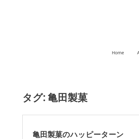
コ
ン
テ
ン
ツ
へ
移
Home
動
タグ:
亀田製菓
亀田製菓のハッピーターン