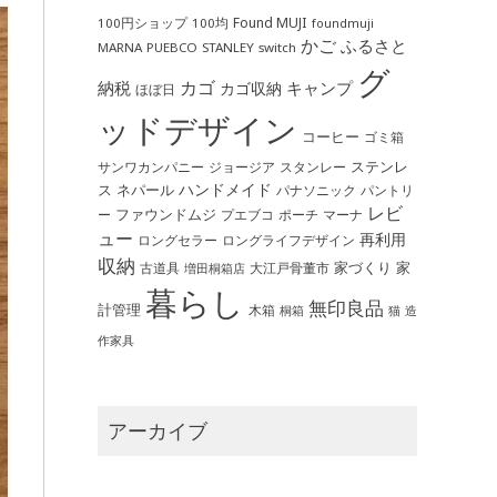
Found MUJI
100円ショップ
100均
foundmuji
かご
ふるさと
MARNA
PUEBCO
STANLEY
switch
グ
カゴ
納税
キャンプ
カゴ収納
ほぼ日
ッドデザイン
コーヒー
ゴミ箱
ステンレ
サンワカンパニー
ジョージア
スタンレー
ハンドメイド
ス
ネパール
パントリ
パナソニック
レビ
ファウンドムジ
ー
ポーチ
プエブコ
マーナ
ュー
再利用
ロングライフデザイン
ロングセラー
収納
家づくり
家
古道具
大江戸骨董市
増田桐箱店
暮らし
無印良品
計管理
木箱
桐箱
猫
造
作家具
アーカイブ