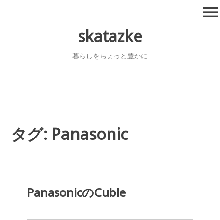
コ
menu
ン
テ
skatazke
ン
ツ
暮らしをちょっと豊かに
へ
移
動
タグ:
Panasonic
PanasonicのCuble