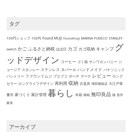
タグ
Found MUJI
100円ショップ
100均
MARNA
PUEBCO
STANLEY
foundmuji
グ
かご
カゴ
ふるさと納税
キャンプ
カゴ収納
ほぼ日
switch
ッドデザイン
コーヒー
ゴミ箱
サンワカンパニー
ジ
ハンドメイド
ステンレス
ネパール
ョージア
スタンレー
パナソニック
レビュー
ファウンドムジ
パントリー
ポーチ
プエブコ
マーナ
ロング
収納
再利用
ロングライフデザイン
セラー
古道具
大江戸骨
増田桐箱店
暮らし
無印良品
家づくり
家計管理
董市
木箱
桐箱
猫
造作
家具
アーカイブ