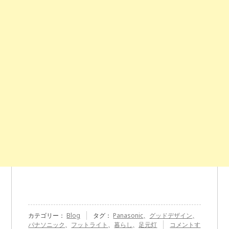
カテゴリー：
Blog
タグ：
Panasonic
、
グッドデザイン
、
『Panasonic
パナソニック
、
フットライト
、
暮らし
、
足元灯
コメントす