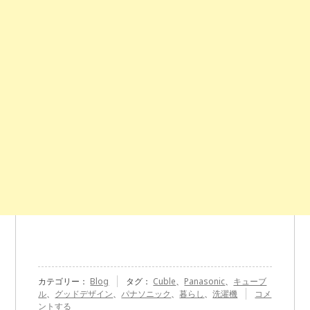
カテゴリー：
Blog
タグ：
Cuble
、
Panasonic
、
キューブ
『Panasonic
ル
、
グッドデザイン
、
パナソニック
、
暮らし
、
洗濯機
コメ
の
ントする