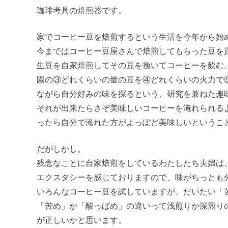
珈琲考具の焙煎器です。
家でコーヒー豆を焙煎するという生活を今年から始
今まではコーヒー豆屋さんで焙煎してもらった豆を
生豆を自家焙煎してその豆を挽いてコーヒーを飲む
園の③どれくらいの量の豆を④どれくらいの火力で
ながら自分好みの味を探るという、研究を兼ねた趣
それが出来たらさぞ美味しいコーヒーを淹れられる
ったら自分で淹れた方がよっぽど美味しいというこ
だがしかし。
残念なことに自家焙煎をしているわたしたち夫婦は
エクスタシーを感じておりますので、味がちっとも
いろんなコーヒー豆を試していますが、だいたい「
「苦め」か「酸っぱめ」の違いって浅煎りか深煎り
が正しいかと思います。