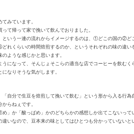
めてみています。
買って帰って家で挽いて飲んでおりました。
、という一連の流れからイメージするのは、①どこの国の②ど
⑤どれくらいの時間焙煎するのか、というそれぞれの味の違い
味のような感じかと思います。
ようになって、そんじょそこらの適当な店でコーヒーを飲むく
とになりそうな気がします。
、「自分で生豆を焙煎して挽いて飲む」という形から入る行為
分からねぇです。
苦め」か「酸っぱめ」かのどちらかの感想しか出てこないって
の違いなので、豆本来の味としてはひとつも分かっていないと