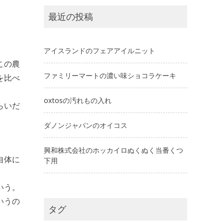
最近の投稿
アイスランドのフェアアイルニット
この農
ファミリーマートの濃い味ショコラケーキ
を比べ
oxtosの汚れもの入れ
らいだ
ダノンジャパンのオイコス
興和株式会社のホッカイロぬくぬく当番くつ
自体に
下用
いう。
いうの
タグ