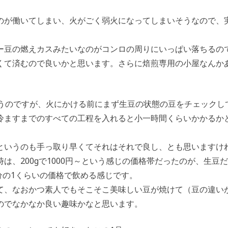
のが働いてしまい、火がごく弱火になってしまいそうなので、
ー豆の燃えカスみたいなのがコンロの周りにいっぱい落ちるの
くて済むので良いかと思います。さらに焙煎専用の小屋なんか
思うのですが、火にかける前にまず生豆の状態の豆をチェックし
冷ますまでのすべての工程を入れると小一時間くらいかかるか
というのも手っ取り早くてそれはそれで良し、とも思いますけ
、200gで1000円～という感じの価格帯だったのが、生豆だ
分の1くらいの価格で飲める感じです。
て、なおかつ素人でもそこそこ美味しい豆が焼けて（豆の違い
のでなかなか良い趣味かなと思います。