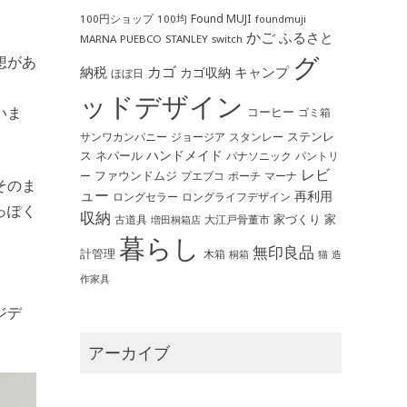
。
Found MUJI
100円ショップ
100均
foundmuji
かご
ふるさと
MARNA
PUEBCO
STANLEY
switch
グ
想があ
カゴ
納税
キャンプ
カゴ収納
ほぼ日
ッドデザイン
いま
コーヒー
ゴミ箱
ステンレ
サンワカンパニー
ジョージア
スタンレー
ハンドメイド
ス
ネパール
パントリ
パナソニック
レビ
ファウンドムジ
ー
ポーチ
プエブコ
マーナ
そのま
ュー
再利用
ロングライフデザイン
ロングセラー
っぽく
収納
家づくり
家
古道具
大江戸骨董市
増田桐箱店
暮らし
無印良品
計管理
木箱
桐箱
猫
造
作家具
ジデ
アーカイブ