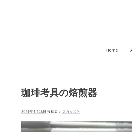
コ
ン
テ
ン
ツ
へ
移
Home
動
珈琲考具の焙煎器
2021年4月28日
投稿者：
スカタズケ