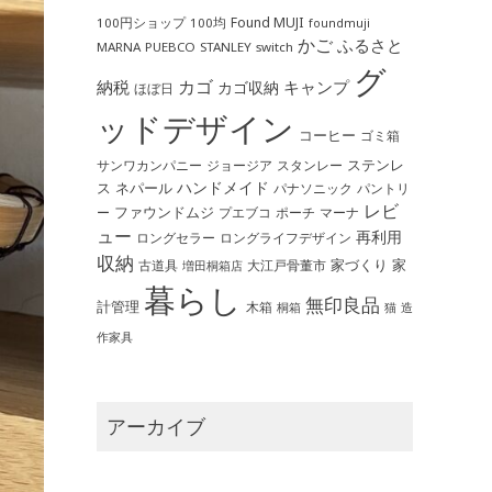
Found MUJI
100円ショップ
100均
foundmuji
かご
ふるさと
MARNA
PUEBCO
STANLEY
switch
グ
カゴ
納税
キャンプ
カゴ収納
ほぼ日
ッドデザイン
コーヒー
ゴミ箱
ステンレ
サンワカンパニー
ジョージア
スタンレー
ハンドメイド
ス
ネパール
パントリ
パナソニック
レビ
ファウンドムジ
ー
ポーチ
プエブコ
マーナ
ュー
再利用
ロングライフデザイン
ロングセラー
収納
家づくり
家
古道具
大江戸骨董市
増田桐箱店
暮らし
無印良品
計管理
木箱
桐箱
猫
造
作家具
アーカイブ