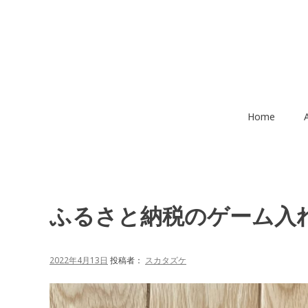
コ
ン
テ
ン
ツ
へ
移
Home
動
ふるさと納税のゲーム入
2022年4月13日
投稿者：
スカタズケ