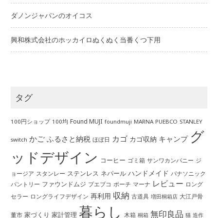
ダノンジャパンのオイコス
興和株式会社のホッカイロぬくぬく当番くつ下用
タグ
Found MUJI
100円ショップ
100均
MARNA
PUEBCO
STANLEY
foundmuji
グ
かご
カゴ
ふるさと納税
キャンプ
カゴ収納
ほぼ日
switch
ッドデザイン
コーヒー
ゴミ箱
サンワカンパニー
ジ
ハンドメイド
ステンレス
ネパール
ョージア
スタンレー
パナソニック
レビュー
ファウンドムジ
パントリー
ポーチ
プエブコ
マーナ
ロング
収納
再利用
ロングライフデザイン
セラー
古道具
大江戸骨
増田桐箱店
暮らし
無印良品
家づくり
家計管理
董市
木箱
桐箱
猫
造作