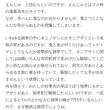
えんじゅ、と読むらしいのですが、えんじゅとはマメ科
の落葉高木だそうです。
なぜ、木へんに鬼なのか分かりませんが、鬼とつくとな
んだか良からぬものを想像してしまいます。
いわゆる雑草の中にオニノゲシとかオニアザミという名
前の草があるのですが、鬼と名が付くだけあってトゲト
ゲしくてなんだか攻撃的な雑草でして、オニアザミに関
しては結構いろんな市区町村で見かけたら駆除してくだ
さい的なお知らせが発せられており、四方八方ありとあ
らゆる方面に棘を持っていて、駆除したくても手が出せ
ませんという状態になっています。
何を隠そう、わたしの仕事先の草ぼうぼう地帯にもオニ
アザミがあり、除草剤で駆除したらしいのですが、一説
によると1㎡の土のなかに雑草の種が7万5千いるらしい
ので、まず根絶は無理でしょうね。