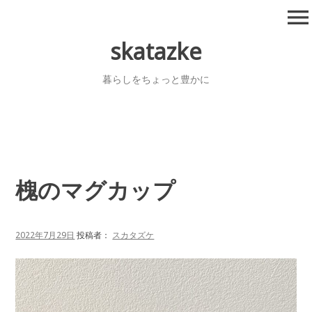
コ
menu
ン
テ
skatazke
ン
ツ
暮らしをちょっと豊かに
へ
移
動
槐のマグカップ
2022年7月29日
投稿者：
スカタズケ