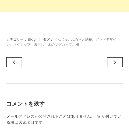
カテゴリー：
Blog
タグ：
えんじゅ
、
ふるさと納税
、
グッドデザイ
ン
、
マグカップ
、
暮らし
、
木のマグカップ
、
槐
投
navigate_before
navigate_next
稿
ナ
ビ
ゲ
コメントを残す
ー
シ
メールアドレスが公開されることはありません。
※
が付いてい
ョ
る欄は必須項目です