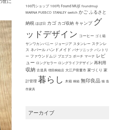
の世に
Found MUJI
100円ショップ
100均
foundmuji
かご
ふるさと
MARNA
PUEBCO
STANLEY
switch
グ
カゴ
納税
キャンプ
カゴ収納
ほぼ日
ッドデザイン
コーヒー
ゴミ箱
ステンレ
サンワカンパニー
ジョージア
スタンレー
ハンドメイド
ス
ネパール
パントリ
パナソニック
レビ
ファウンドムジ
ー
ポーチ
プエブコ
マーナ
ュー
再利用
ロングライフデザイン
ロングセラー
収納
家づくり
家
古道具
大江戸骨董市
増田桐箱店
暮らし
無印良品
計管理
木箱
桐箱
猫
造
作家具
アーカイブ