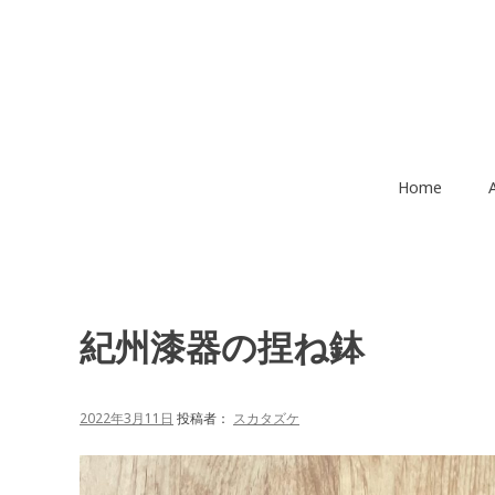
コ
ン
テ
ン
ツ
へ
移
Home
動
紀州漆器の捏ね鉢
2022年3月11日
投稿者：
スカタズケ