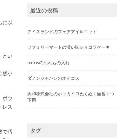
最近の投稿
もに以
アイスランドのフェアアイルニット
ファミリーマートの濃い味ショコラケーキ
、とい
oxtosの汚れもの入れ
全然小
ダノンジャパンのオイコス
興和株式会社のホッカイロぬくぬく当番くつ
、ボウ
下用
トレス
タグ
物で汚