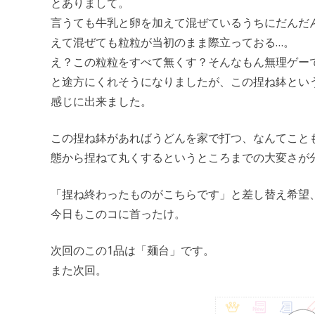
とありまして。
言うても牛乳と卵を加えて混ぜているうちにだんだ
えて混ぜても粒粒が当初のまま際立っておる…。
え？この粒粒をすべて無くす？そんなもん無理ゲー
と途方にくれそうになりましたが、この捏ね鉢とい
感じに出来ました。
この捏ね鉢があればうどんを家で打つ、なんてこと
態から捏ねて丸くするというところまでの大変さが
「捏ね終わったものがこちらです」と差し替え希望
今日もこのコに首ったけ。
次回のこの1品は「麺台」です。
また次回。