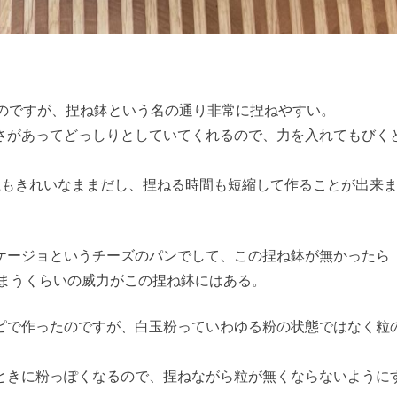
。
なのですが、捏ね鉢という名の通り非常に捏ねやすい。
さがあってどっしりとしていてくれるので、力を入れてもびく
上もきれいなままだし、捏ねる時間も短縮して作ることが出来
ケージョというチーズのパンでして、この捏ね鉢が無かったら
しまうくらいの威力がこの捏ね鉢にはある。
ピで作ったのですが、白玉粉っていわゆる粉の状態ではなく粒
ときに粉っぽくなるので、捏ねながら粒が無くならないように