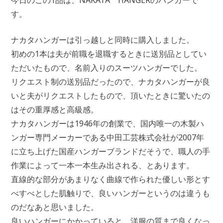
今日のこの1品は、NAKATA HANGERのハンガーで
す。
ナカタハンガーは引っ越しと同時に購入しました。
初めの1本は夫が前職を退職するときに送別品としてい
ただいたもので、名前入りのスーツハンガーでした。
リクエスト制の送別品だったので、ナカタハンガーが良
いと夫がリクエストしたもので、頂いたときに驚いたの
はその重厚感と高級感。
ナカタハンガーは1946年の創業で、国内唯一の木製ハ
ンガー専門メーカーである中田工芸株式会社が2007年
に立ち上げた国産ハンガーブランドだそうで、職人の手
作業によって一本一本生み出される、とあります。
直線的な部分があまりなく曲線で作られた優しい形とす
べすべとした肌触りで、良いハンガーというのは違うも
のだなあと思いました。
良いハンガーにかかっていると、洋服の質まで良くなっ