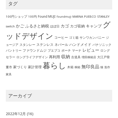
タグ
Found MUJI
100円ショップ
100均
MARNA
PUEBCO
STANLEY
foundmuji
グ
かご
カゴ
ふるさと納税
キャンプ
カゴ収納
ほぼ日
switch
ッドデザイン
コーヒー
ゴミ箱
サンワカンパニー
ジ
ハンドメイド
ステンレス
ネパール
ョージア
スタンレー
パナソニック
レビュー
ファウンドムジ
パントリー
ポーチ
プエブコ
マーナ
ロング
収納
再利用
ロングライフデザイン
セラー
古道具
大江戸骨
増田桐箱店
暮らし
無印良品
家づくり
家計管理
董市
木箱
桐箱
猫
造作
家具
アーカイブ
2022年12月
(16)