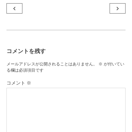
投
navigate_before
navigate_next
稿
ナ
ビ
ゲ
コメントを残す
ー
シ
メールアドレスが公開されることはありません。
※
が付いてい
ョ
る欄は必須項目です
ン
コメント
※