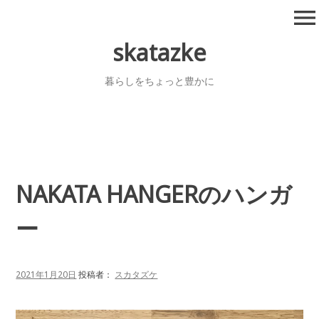
コ
menu
ン
テ
skatazke
ン
ツ
暮らしをちょっと豊かに
へ
移
動
NAKATA HANGERのハンガ
ー
2021年1月20日
投稿者：
スカタズケ