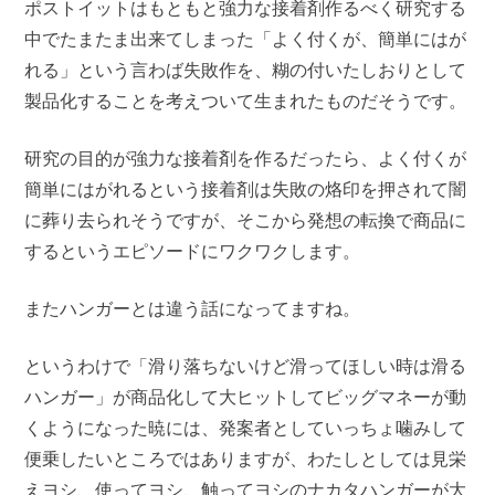
ポストイットはもともと強力な接着剤作るべく研究する
中でたまたま出来てしまった「よく付くが、簡単にはが
れる」という言わば失敗作を、糊の付いたしおりとして
製品化することを考えついて生まれたものだそうです。
研究の目的が強力な接着剤を作るだったら、よく付くが
簡単にはがれるという接着剤は失敗の烙印を押されて闇
に葬り去られそうですが、そこから発想の転換で商品に
するというエピソードにワクワクします。
またハンガーとは違う話になってますね。
というわけで「滑り落ちないけど滑ってほしい時は滑る
ハンガー」が商品化して大ヒットしてビッグマネーが動
くようになった暁には、発案者としていっちょ噛みして
便乗したいところではありますが、わたしとしては見栄
えヨシ、使ってヨシ、触ってヨシのナカタハンガーが大