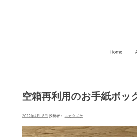
コ
ン
テ
ン
ツ
へ
移
Home
動
空箱再利用のお手紙ボッ
2022年4月18日
投稿者：
スカタズケ