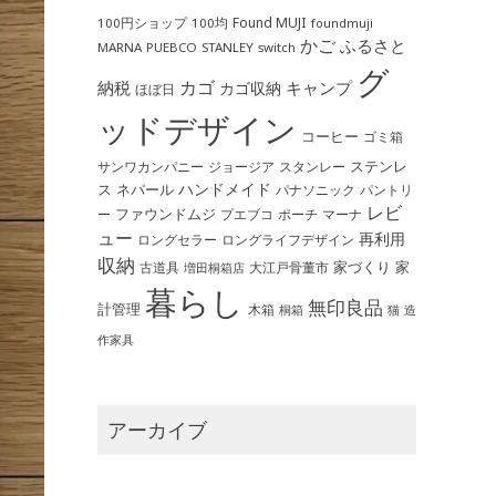
Found MUJI
100円ショップ
100均
foundmuji
かご
ふるさと
MARNA
PUEBCO
STANLEY
switch
グ
カゴ
納税
キャンプ
カゴ収納
ほぼ日
ッドデザイン
コーヒー
ゴミ箱
ステンレ
サンワカンパニー
ジョージア
スタンレー
ハンドメイド
ス
ネパール
パントリ
パナソニック
レビ
ファウンドムジ
ー
ポーチ
プエブコ
マーナ
ュー
再利用
ロングライフデザイン
ロングセラー
収納
家づくり
家
古道具
大江戸骨董市
増田桐箱店
暮らし
無印良品
計管理
木箱
桐箱
猫
造
作家具
アーカイブ