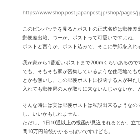
https://www.shop.post.japanpost.jp/shop/pages/
このピンバッチを見るとポストの正式名称は郵便差
郵便差出箱、つーか、ポストって可愛いですよね。
ポストと言うか、ポスト込みで、そこに手紙を入れ
我が家から1番近いポストまで700mくらいあるの
でも、そもそも家が密集しているような住宅地でも
とかも無いし、この郵便ポストに投函する人が果た
入れても郵便局の人が取りに来ないんじゃないか、
そんな時には実は郵便ポストは私設出来るようなの
し、いいかもしれません。
ただし、1日10通以上の投函が見込まれるとか、立
間10万円前後かかるっぽいですけども。