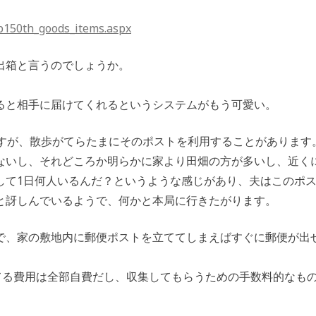
jp150th_goods_items.aspx
出箱と言うのでしょうか。
ると相手に届けてくれるというシステムがもう可愛い。
ですが、散歩がてらたまにそのポストを利用することがあります
ないし、それどころか明らかに家より田畑の方が多いし、近く
して1日何人いるんだ？というような感じがあり、夫はこのポ
と訝しんでいるようで、何かと本局に行きたがります。
で、家の敷地内に郵便ポストを立ててしまえばすぐに郵便が出
てる費用は全部自費だし、収集してもらうための手数料的なも