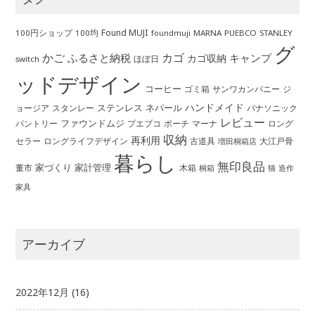
Found MUJI
100円ショップ
100均
MARNA
PUEBCO
STANLEY
foundmuji
グ
かご
カゴ
ふるさと納税
キャンプ
カゴ収納
ほぼ日
switch
ッドデザイン
コーヒー
ゴミ箱
サンワカンパニー
ジ
ハンドメイド
ステンレス
ネパール
ョージア
スタンレー
パナソニック
レビュー
ファウンドムジ
パントリー
ポーチ
プエブコ
マーナ
ロング
収納
再利用
ロングライフデザイン
セラー
古道具
大江戸骨
増田桐箱店
暮らし
無印良品
家づくり
家計管理
董市
木箱
桐箱
猫
造作
家具
アーカイブ
2022年12月
(16)