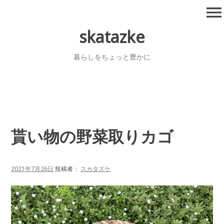
コ
menu
ン
テ
skatazke
ン
ツ
暮らしをちょっと豊かに
へ
移
動
貰い物の野菜取りカゴ
2021年7月26日
投稿者：
スカタズケ