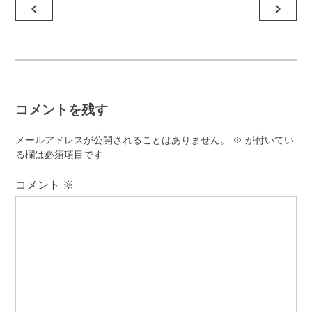
投
navigate_before
navigate_next
稿
ナ
ビ
ゲ
コメントを残す
ー
シ
メールアドレスが公開されることはありません。
※
が付いてい
ョ
る欄は必須項目です
ン
コメント
※