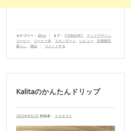
カテゴリー：
Blog
タグ：
STANDART
、
グッドデザイン
、
コーヒー
、
コーヒー本
、
スタンダート
、
レビュー
、
定期購読
、
『STANDART
暮らし
、
雑誌
コメントする
の
コ
ー
ヒ
ー
本』
に
Kalitaのかんたんドリップ
2022年8月2日
投稿者：
スカタズケ