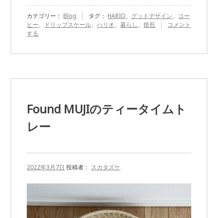
カテゴリー：
Blog
タグ：
HARIO
、
グッドデザイン
、
コー
『HARIO
ヒー
、
ドリップスケール
、
ハリオ
、
暮らし
、
焙煎
コメント
の
する
ド
リ
ッ
プ
ス
ケ
ー
ル』
Found MUJIのティータイムト
に
レー
2022年3月7日
投稿者：
スカタズケ