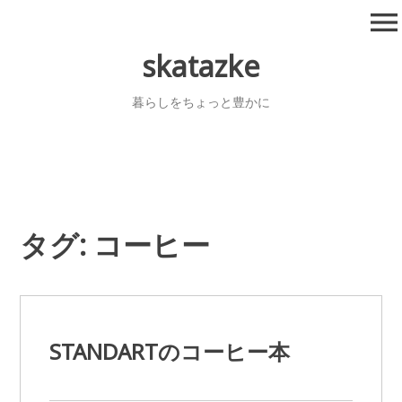
コ
menu
ン
テ
skatazke
ン
ツ
暮らしをちょっと豊かに
へ
移
動
タグ:
コーヒー
STANDARTのコーヒー本