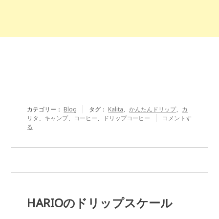
カテゴリー：
Blog
タグ：
Kalita
、
かんたんドリップ
、
カ
『Kalita
リタ
、
キャンプ
、
コーヒー
、
ドリップコーヒー
コメントす
の
る
か
ん
た
ん
ド
リ
ッ
プ』
HARIOのドリップスケール
に