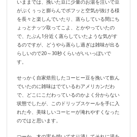
いままでは、挽いた豆に少量のお湯を注いで豆
がぷくぅっと膨らんでポフッと空気が抜ける様
を長々と楽しんでいたり、蒸らしている間にち
ょっとナッツ取ってこよ、とかやっていたの
で、たぶん1分近く蒸らしていたような気がす
るのですが、どうやら蒸らし過ぎは雑味が出る
らしいので20～30秒くらいがいいっぽいで
す。
せっかく自家焙煎したコーヒー豆を挽いて飲ん
でいたのに雑味はでているわアメリカンだわ
で、どこにこだわっているのかよく分からない
状態でしたが、このドリップスケールを手に入
れた今、美味しいコーヒーが淹れやすくなった
のではと思います。
つーか、木の実を焼いてすり潰してそれに湯を