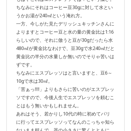
ちなみにそれはコーヒー豆30gに対して水とい
うかお湯が240㎖という淹れ方。
一方、今しがた見たデリッシュキッチンさんに
よりますとコーヒー豆と水の量の黄金比は1:16
らしいので、それに倣うと豆が30gだったら水
480㎖が黄金比なわけで、豆30gで水240㎖だと
黄金比の半分の水量しか無いのでそりゃ苦いは
ずです。
ちなみにエスプレッソはと言いますと、豆6～
10gで水は30㎖。
「苦ぁっ‼‼」よりもさらに苦いのがエスプレッ
ソですので、今後人生でエスプレッソを頼むこ
とはもう無いかもしれません。
あれはそう、若かりし10代の時に初めてパリ
に行ってエスプレッソってなんのこっちゃ知ら
ないまま頼んで、器の小ささに驚くとともに