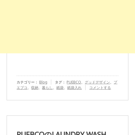
カテゴリー：
Blog
タグ：
PUEBCO
、
グッドデザイン
、
プ
『PUEBCO
エブコ
、
収納
、
暮らし
、
紙袋
、
紙袋入れ
コメントする
の
紙
袋
入
れ』
に
PUEBCOのLAUNDRY WASH