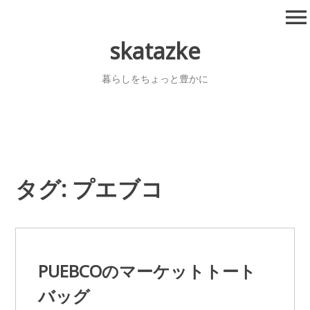
コ
menu
ン
テ
skatazke
ン
ツ
暮らしをちょっと豊かに
へ
移
動
タグ:
プエブコ
PUEBCOのマーケットトート
バッグ