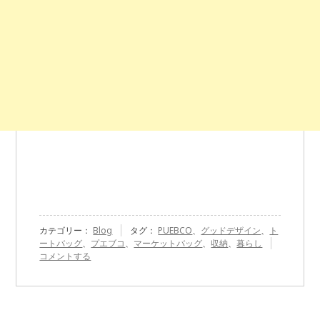
カテゴリー：
Blog
タグ：
PUEBCO
、
グッドデザイン
、
ト
『PUEBC
ートバッグ
、
プエブコ
、
マーケットバッグ
、
収納
、
暮らし
の
コメントする
マ
ー
ケ
ッ
ト