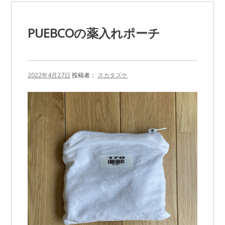
ト
ー
ト
PUEBCOの薬入れポーチ
バ
ッ
グ』
に
2022年4月27日
投稿者：
スカタズケ