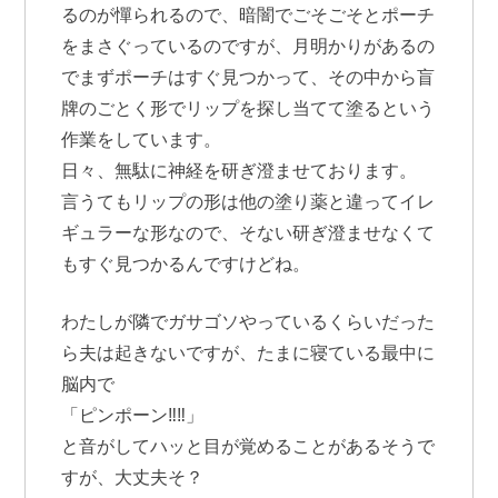
るのが憚られるので、暗闇でごそごそとポーチ
をまさぐっているのですが、月明かりがあるの
でまずポーチはすぐ見つかって、その中から盲
牌のごとく形でリップを探し当てて塗るという
作業をしています。
日々、無駄に神経を研ぎ澄ませております。
言うてもリップの形は他の塗り薬と違ってイレ
ギュラーな形なので、そない研ぎ澄ませなくて
もすぐ見つかるんですけどね。
わたしが隣でガサゴソやっているくらいだった
ら夫は起きないですが、たまに寝ている最中に
脳内で
「ピンポーン‼‼」
と音がしてハッと目が覚めることがあるそうで
すが、大丈夫そ？