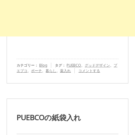
カテゴリー：
Blog
タグ：
PUEBCO
、
グッドデザイン
、
プ
『PUEBCO
エブコ
、
ポーチ
、
暮らし
、
薬入れ
コメントする
の
薬
入
れ
ポ
ー
チ』
に
PUEBCOの紙袋入れ