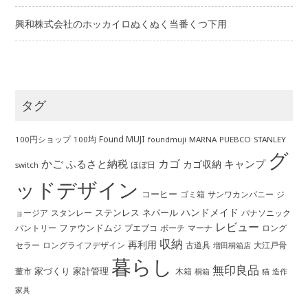
興和株式会社のホッカイロぬくぬく当番くつ下用
タグ
Found MUJI
100円ショップ
100均
MARNA
PUEBCO
STANLEY
foundmuji
グ
かご
カゴ
ふるさと納税
キャンプ
カゴ収納
ほぼ日
switch
ッドデザイン
コーヒー
ゴミ箱
サンワカンパニー
ジ
ハンドメイド
ステンレス
ネパール
ョージア
スタンレー
パナソニック
レビュー
ファウンドムジ
パントリー
ポーチ
プエブコ
マーナ
ロング
収納
再利用
ロングライフデザイン
セラー
古道具
大江戸骨
増田桐箱店
暮らし
無印良品
家づくり
家計管理
董市
木箱
桐箱
猫
造作
家具