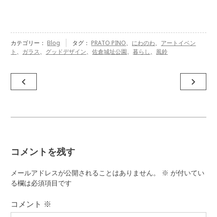
カテゴリー：
Blog
タグ：
PRATO PINO
、
にわのわ
、
アートイベン
ト
、
ガラス
、
グッドデザイン
、
佐倉城址公園
、
暮らし
、
風鈴
投
navigate_before
navigate_next
稿
ナ
ビ
ゲ
コメントを残す
ー
シ
メールアドレスが公開されることはありません。
※
が付いてい
ョ
る欄は必須項目です
ン
コメント
※