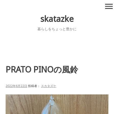
コ
menu
ン
テ
skatazke
ン
ツ
暮らしをちょっと豊かに
へ
移
動
PRATO PINOの風鈴
2022年6月22日
投稿者：
スカタズケ