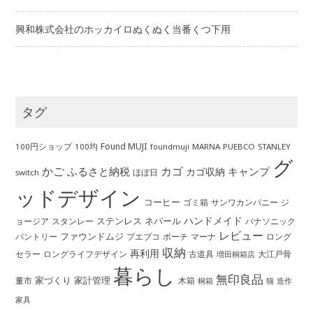
興和株式会社のホッカイロぬくぬく当番くつ下用
タグ
Found MUJI
100円ショップ
100均
MARNA
PUEBCO
STANLEY
foundmuji
グ
かご
カゴ
ふるさと納税
キャンプ
カゴ収納
ほぼ日
switch
ッドデザイン
コーヒー
ゴミ箱
サンワカンパニー
ジ
ハンドメイド
ステンレス
ネパール
ョージア
スタンレー
パナソニック
レビュー
ファウンドムジ
パントリー
ポーチ
プエブコ
マーナ
ロング
収納
再利用
ロングライフデザイン
セラー
古道具
大江戸骨
増田桐箱店
暮らし
無印良品
家づくり
家計管理
董市
木箱
桐箱
猫
造作
家具