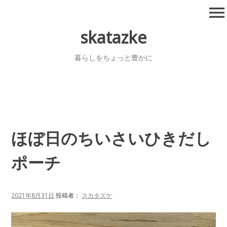
コ
menu
ン
テ
skatazke
ン
ツ
暮らしをちょっと豊かに
へ
移
動
ほぼ日のちいさいひきだし
ポーチ
2021年8月31日
投稿者：
スカタズケ