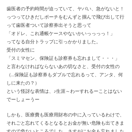
歯医者の予約時間が迫っていて、ヤバい、急がないと！
っつってひきだしポーチをむんずと掴んで飛び出して行
って歯医者ついて診察券出そうと思って
「オドレ、これ通帳ケースやないかいっっっっ！」
ってなる自分トラップに引っかかりました。
受付の女性に
「スミマセン、保険証も診察券も忘れまして・・・」
と言わなければならないあの切なさと、受付の女性の
（…保険証も診察券もダブルで忘れるって、アンタ、何
しに来たの？）
という怪訝な表情は、♪生涯～わーすれるーことはない
でーしょーうー
しかも、医療費も医療用財布の中に入っているわけで、
それごと忘れてくるとなるとお金が無い危険も出てきま
すので危ないところでした。さすがにお金も忘れました