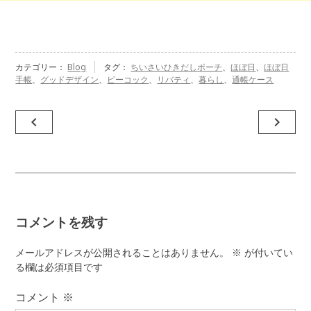
カテゴリー：
Blog
タグ：
ちいさいひきだしポーチ
、
ほぼ日
、
ほぼ日
手帳
、
グッドデザイン
、
ピーコック
、
リバティ
、
暮らし
、
通帳ケース
投
navigate_before
navigate_next
稿
ナ
ビ
ゲ
コメントを残す
ー
シ
メールアドレスが公開されることはありません。
※
が付いてい
ョ
る欄は必須項目です
ン
コメント
※