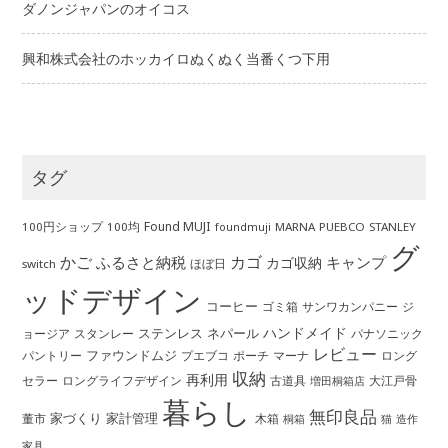
ダノンジャパンのオイコス
興和株式会社のホッカイロぬくぬく当番くつ下用
タグ
Found MUJI
100円ショップ
100均
MARNA
PUEBCO
STANLEY
foundmuji
グ
かご
カゴ
ふるさと納税
キャンプ
カゴ収納
ほぼ日
switch
ッドデザイン
コーヒー
ゴミ箱
サンワカンパニー
ジ
ハンドメイド
ステンレス
ネパール
ョージア
スタンレー
パナソニック
レビュー
ファウンドムジ
パントリー
ポーチ
プエブコ
マーナ
ロング
収納
再利用
ロングライフデザイン
セラー
古道具
大江戸骨
増田桐箱店
暮らし
無印良品
家づくり
家計管理
董市
木箱
桐箱
猫
造作
家具