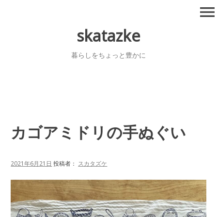
コ
menu
ン
テ
skatazke
ン
ツ
暮らしをちょっと豊かに
へ
移
動
カゴアミドリの手ぬぐい
2021年6月21日
投稿者：
スカタズケ