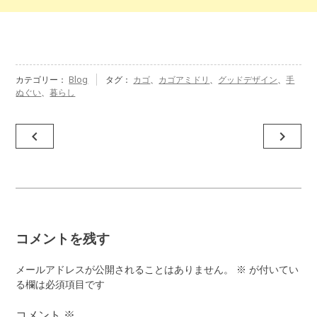
カテゴリー：
Blog
タグ：
カゴ
、
カゴアミドリ
、
グッドデザイン
、
手
ぬぐい
、
暮らし
投
navigate_before
navigate_next
稿
ナ
ビ
ゲ
コメントを残す
ー
シ
メールアドレスが公開されることはありません。
※
が付いてい
ョ
る欄は必須項目です
ン
コメント
※